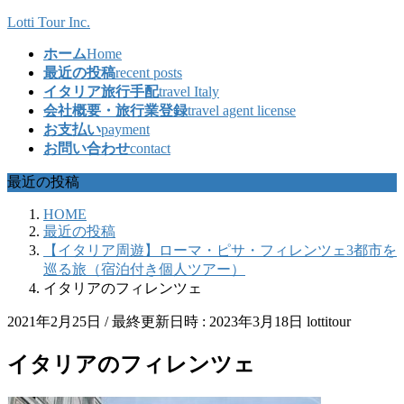
コ
ナ
Lotti Tour Inc.
ン
ビ
ホーム
Home
テ
ゲ
最近の投稿
recent posts
ン
ー
イタリア旅行手配
travel Italy
ツ
シ
会社概要・旅行業登録
travel agent license
へ
ョ
お支払い
payment
ス
ン
お問い合わせ
contact
キ
に
ッ
移
最近の投稿
プ
動
HOME
最近の投稿
【イタリア周遊】ローマ・ピサ・フィレンツェ3都市を
巡る旅（宿泊付き個人ツアー）
イタリアのフィレンツェ
2021年2月25日
/ 最終更新日時 :
2023年3月18日
lottitour
イタリアのフィレンツェ