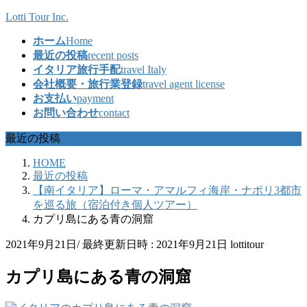
コ
ナ
Lotti Tour Inc.
ン
ビ
ホーム
Home
テ
ゲ
最近の投稿
recent posts
ン
ー
イタリア旅行手配
travel Italy
ツ
シ
会社概要・旅行業登録
travel agent license
へ
ョ
お支払い
payment
ス
ン
お問い合わせ
contact
キ
に
ッ
移
最近の投稿
プ
動
HOME
最近の投稿
【南イタリア】ローマ・アマルフィ海岸・ナポリ3都市
を巡る旅（宿泊付き個人ツアー）
カプリ島にある青の洞窟
2021年9月21日
/ 最終更新日時 :
2021年9月21日
lottitour
カプリ島にある青の洞窟