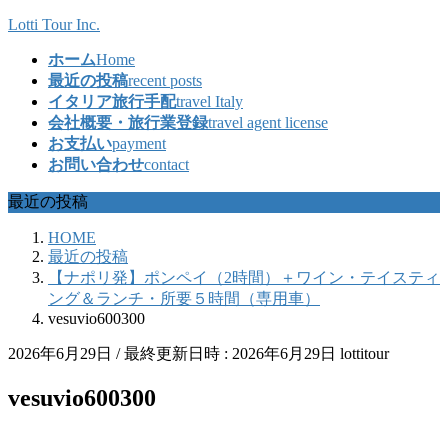
コ
ナ
Lotti Tour Inc.
ン
ビ
ホーム
Home
テ
ゲ
最近の投稿
recent posts
ン
ー
イタリア旅行手配
travel Italy
ツ
シ
会社概要・旅行業登録
travel agent license
へ
ョ
お支払い
payment
ス
ン
お問い合わせ
contact
キ
に
ッ
移
最近の投稿
プ
動
HOME
最近の投稿
【ナポリ発】ポンペイ（2時間）＋ワイン・テイスティ
ング＆ランチ・所要５時間（専用車）
vesuvio600300
2026年6月29日
/ 最終更新日時 :
2026年6月29日
lottitour
vesuvio600300