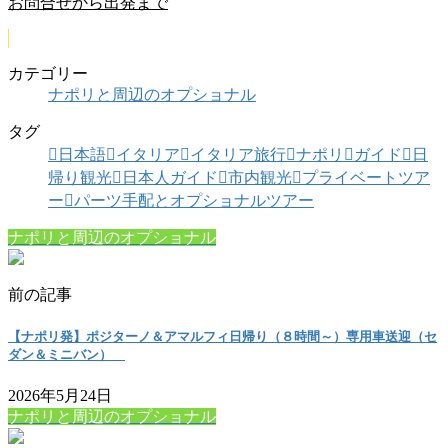
お問合せから出発まで
カテゴリー
ナポリと周辺のオプショナル
タグ
日本語
イタリア
イタリア旅行
ナポリ
ガイド
日
帰り観光
日本人ガイド
市内観光
プライベートツア
ー
パーツ手配とオプショナルツアー
ナポリと周辺のオプショナル
前の記事
【ナポリ発】ポジターノ＆アマルフィ日帰り（８時間～）専用車送迎（セ
ダン＆ミニバン）
2026年5月24日
ナポリと周辺のオプショナル