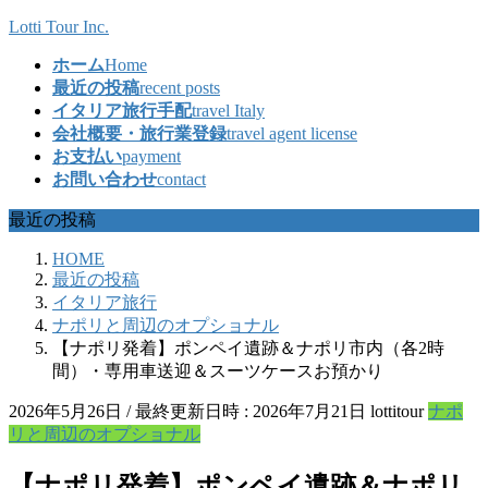
コ
ナ
Lotti Tour Inc.
ン
ビ
ホーム
Home
テ
ゲ
最近の投稿
recent posts
ン
ー
イタリア旅行手配
travel Italy
ツ
シ
会社概要・旅行業登録
travel agent license
へ
ョ
お支払い
payment
ス
ン
お問い合わせ
contact
キ
に
ッ
移
最近の投稿
プ
動
HOME
最近の投稿
イタリア旅行
ナポリと周辺のオプショナル
【ナポリ発着】ポンペイ遺跡＆ナポリ市内（各2時
間）・専用車送迎＆スーツケースお預かり
2026年5月26日
/ 最終更新日時 :
2026年7月21日
lottitour
ナポ
リと周辺のオプショナル
【ナポリ発着】ポンペイ遺跡＆ナポリ