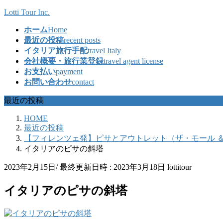
コ
ナ
Lotti Tour Inc.
ン
ビ
ホーム
Home
テ
ゲ
最近の投稿
recent posts
ン
ー
イタリア旅行手配
travel Italy
ツ
シ
会社概要・旅行業登録
travel agent license
へ
ョ
お支払い
payment
ス
ン
お問い合わせ
contact
キ
に
ッ
移
最近の投稿
プ
動
HOME
最近の投稿
【フィレンツェ発】ピサとアウトレット（ザ・モール 
イタリアのピサの斜塔
2023年2月15日
/ 最終更新日時 :
2023年3月18日
lottitour
イタリアのピサの斜塔