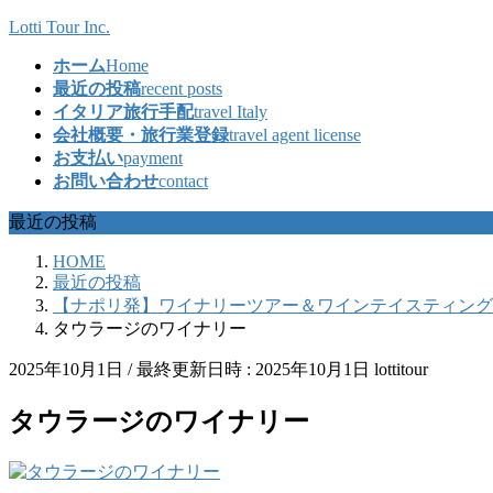
コ
ナ
Lotti Tour Inc.
ン
ビ
ホーム
Home
テ
ゲ
最近の投稿
recent posts
ン
ー
イタリア旅行手配
travel Italy
ツ
シ
会社概要・旅行業登録
travel agent license
へ
ョ
お支払い
payment
ス
ン
お問い合わせ
contact
キ
に
ッ
移
最近の投稿
プ
動
HOME
最近の投稿
【ナポリ発】ワイナリーツアー＆ワインテイスティング
タウラージのワイナリー
2025年10月1日
/ 最終更新日時 :
2025年10月1日
lottitour
タウラージのワイナリー