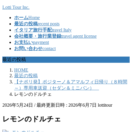
コ
ナ
Lotti Tour Inc.
ン
ビ
ホーム
Home
テ
ゲ
最近の投稿
recent posts
ン
ー
イタリア旅行手配
travel Italy
ツ
シ
会社概要・旅行業登録
travel agent license
へ
ョ
お支払い
payment
ス
ン
お問い合わせ
contact
キ
に
ッ
移
最近の投稿
プ
動
HOME
最近の投稿
【ナポリ発】ポジターノ＆アマルフィ日帰り（８時間
～）専用車送迎（セダン＆ミニバン）
レモンのドルチェ
2026年5月24日
/ 最終更新日時 :
2026年6月7日
lottitour
レモンのドルチェ