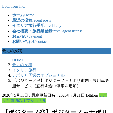
コ
ナ
Lotti Tour Inc.
ン
ビ
ホーム
Home
テ
ゲ
最近の投稿
recent posts
ン
ー
イタリア旅行手配
travel Italy
ツ
シ
会社概要・旅行業登録
travel agent license
へ
ョ
お支払い
payment
ス
ン
お問い合わせ
contact
キ
に
ッ
移
最近の投稿
プ
動
HOME
最近の投稿
イタリア旅行
ナポリと周辺のオプショナル
【ポジターノ発】ポジターノ～ナポリ市内・専用車送
迎サービス（直行＆途中停車を追加）
2026年5月11日
/ 最終更新日時 :
2026年7月21日
lottitour
ナポ
リと周辺のオプショナル
【ポジターノ発】ポジターノ～ナポリ