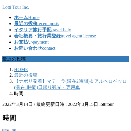
コ
ナ
Lotti Tour Inc.
ン
ビ
ホーム
Home
テ
ゲ
最近の投稿
recent posts
ン
ー
イタリア旅行手配
travel Italy
ツ
シ
会社概要・旅行業登録
travel agent license
へ
ョ
お支払い
payment
ス
ン
お問い合わせ
contact
キ
に
ッ
移
最近の投稿
プ
動
HOME
最近の投稿
【ナポリ発着】マテーラ(滞在2時間)＆アルベロベッロ
(滞在1時間)日帰り観光・専用車
時間
2022年3月14日
/ 最終更新日時 :
2022年3月15日
lottitour
時間