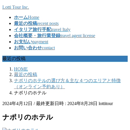
コ
ナ
Lotti Tour Inc.
ン
ビ
ホーム
Home
テ
ゲ
最近の投稿
recent posts
ン
ー
イタリア旅行手配
travel Italy
ツ
シ
会社概要・旅行業登録
travel agent license
へ
ョ
お支払い
payment
ス
ン
お問い合わせ
contact
キ
に
ッ
移
最近の投稿
プ
動
HOME
最近の投稿
ナポリのホテルの選び方＆主な４つのエリアと特徴
（オンライン予約あり）
ナポリのホテル
2024年4月12日
/ 最終更新日時 :
2024年8月28日
lottitour
ナポリのホテル