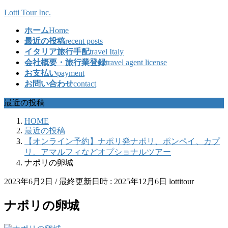
コ
ナ
Lotti Tour Inc.
ン
ビ
ホーム
Home
テ
ゲ
最近の投稿
recent posts
ン
ー
イタリア旅行手配
travel Italy
ツ
シ
会社概要・旅行業登録
travel agent license
へ
ョ
お支払い
payment
ス
ン
お問い合わせ
contact
キ
に
ッ
移
最近の投稿
プ
動
HOME
最近の投稿
【オンライン予約】ナポリ発ナポリ、ポンペイ、カプ
リ、アマルフィなどオプショナルツアー
ナポリの卵城
2023年6月2日
/ 最終更新日時 :
2025年12月6日
lottitour
ナポリの卵城