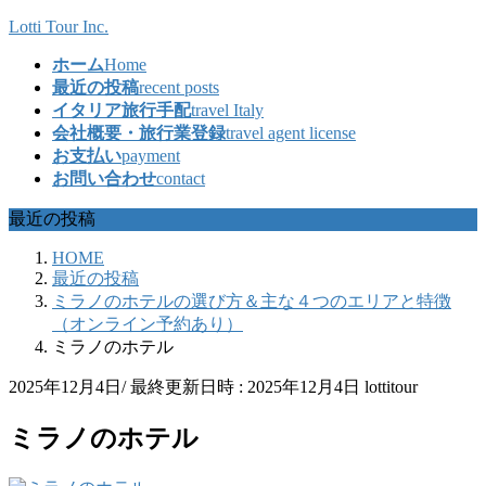
コ
ナ
Lotti Tour Inc.
ン
ビ
ホーム
Home
テ
ゲ
最近の投稿
recent posts
ン
ー
イタリア旅行手配
travel Italy
ツ
シ
会社概要・旅行業登録
travel agent license
へ
ョ
お支払い
payment
ス
ン
お問い合わせ
contact
キ
に
ッ
移
最近の投稿
プ
動
HOME
最近の投稿
ミラノのホテルの選び方＆主な４つのエリアと特徴
（オンライン予約あり）
ミラノのホテル
2025年12月4日
/ 最終更新日時 :
2025年12月4日
lottitour
ミラノのホテル