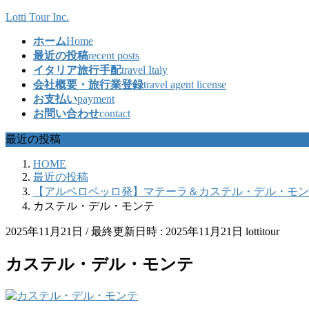
コ
ナ
Lotti Tour Inc.
ン
ビ
ホーム
Home
テ
ゲ
最近の投稿
recent posts
ン
ー
イタリア旅行手配
travel Italy
ツ
シ
会社概要・旅行業登録
travel agent license
へ
ョ
お支払い
payment
ス
ン
お問い合わせ
contact
キ
に
ッ
移
最近の投稿
プ
動
HOME
最近の投稿
【アルベロベッロ発】マテーラ＆カステル・デル・モン
カステル・デル・モンテ
2025年11月21日
/ 最終更新日時 :
2025年11月21日
lottitour
カステル・デル・モンテ