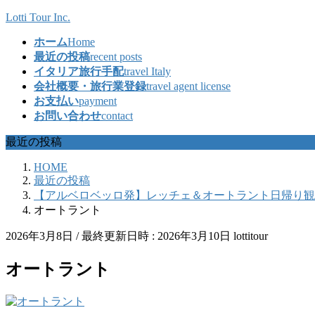
コ
ナ
Lotti Tour Inc.
ン
ビ
ホーム
Home
テ
ゲ
最近の投稿
recent posts
ン
ー
イタリア旅行手配
travel Italy
ツ
シ
会社概要・旅行業登録
travel agent license
へ
ョ
お支払い
payment
ス
ン
お問い合わせ
contact
キ
に
ッ
移
最近の投稿
プ
動
HOME
最近の投稿
【アルベロベッロ発】レッチェ＆オートラント日帰り観
オートラント
2026年3月8日
/ 最終更新日時 :
2026年3月10日
lottitour
オートラント