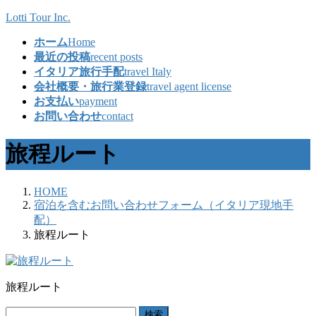
コ
ナ
Lotti Tour Inc.
ン
ビ
ホーム
Home
テ
ゲ
最近の投稿
recent posts
ン
ー
イタリア旅行手配
travel Italy
ツ
シ
会社概要・旅行業登録
travel agent license
へ
ョ
お支払い
payment
ス
ン
お問い合わせ
contact
キ
に
ッ
移
旅程ルート
プ
動
HOME
宿泊を含むお問い合わせフォーム（イタリア現地手
配）
旅程ルート
旅程ルート
検