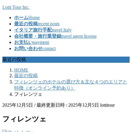
コ
ナ
Lotti Tour Inc.
ン
ビ
ホーム
Home
テ
ゲ
最近の投稿
recent posts
ン
ー
イタリア旅行手配
travel Italy
ツ
シ
会社概要・旅行業登録
travel agent license
へ
ョ
お支払い
payment
ス
ン
お問い合わせ
contact
キ
に
ッ
移
最近の投稿
プ
動
HOME
最近の投稿
フィレンツェのホテルの選び方＆主な４つのエリアと
特徴（オンライン予約あり）
フィレンツェ
2025年12月5日
/ 最終更新日時 :
2025年12月5日
lottitour
フィレンツェ