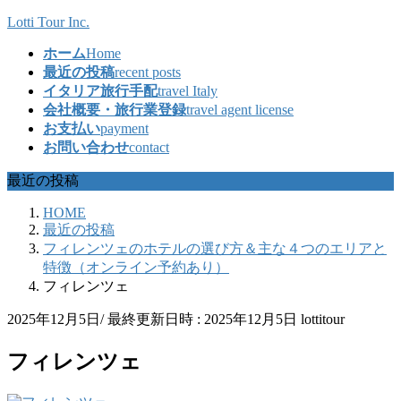
コ
ナ
Lotti Tour Inc.
ン
ビ
ホーム
Home
テ
ゲ
最近の投稿
recent posts
ン
ー
イタリア旅行手配
travel Italy
ツ
シ
会社概要・旅行業登録
travel agent license
へ
ョ
お支払い
payment
ス
ン
お問い合わせ
contact
キ
に
ッ
移
最近の投稿
プ
動
HOME
最近の投稿
フィレンツェのホテルの選び方＆主な４つのエリアと
特徴（オンライン予約あり）
フィレンツェ
2025年12月5日
/ 最終更新日時 :
2025年12月5日
lottitour
フィレンツェ