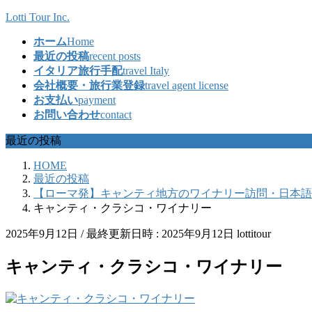
コ
ナ
Lotti Tour Inc.
ン
ビ
ホーム
Home
テ
ゲ
最近の投稿
recent posts
ン
ー
イタリア旅行手配
travel Italy
ツ
シ
会社概要・旅行業登録
travel agent license
へ
ョ
お支払い
payment
ス
ン
お問い合わせ
contact
キ
に
ッ
移
最近の投稿
プ
動
HOME
最近の投稿
【ローマ発】キャンティ地方のワイナリー訪問・日本語
キャンティ・クラシコ・ワイナリー
2025年9月12日
/ 最終更新日時 :
2025年9月12日
lottitour
キャンティ・クラシコ・ワイナリー