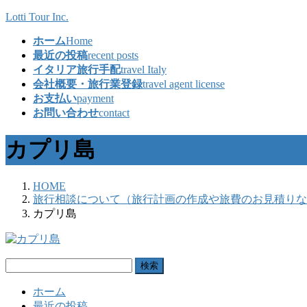
コ
ナ
Lotti Tour Inc.
ン
ビ
ホーム
Home
テ
ゲ
最近の投稿
recent posts
ン
ー
イタリア旅行手配
travel Italy
ツ
シ
会社概要・旅行業登録
travel agent license
へ
ョ
お支払い
payment
ス
ン
お問い合わせ
contact
キ
に
ッ
移
カプリ島
プ
動
HOME
旅行相談について（旅行計画の作成や旅費のお見積りな
カプリ島
検
索:
ホーム
最近の投稿