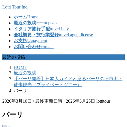
コ
ナ
Lotti Tour Inc.
ン
ビ
ホーム
Home
テ
ゲ
最近の投稿
recent posts
ン
ー
イタリア旅行手配
travel Italy
ツ
シ
会社概要・旅行業登録
travel agent license
へ
ョ
お支払い
payment
ス
ン
お問い合わせ
contact
キ
に
ッ
移
最近の投稿
プ
動
HOME
最近の投稿
【バーリ発着】日本人ガイドと巡るバーリの旧市街・
徒歩観光（プライベートツアー）
バーリ
2026年3月10日
/ 最終更新日時 :
2026年3月25日
lottitour
バーリ