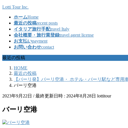
コ
ナ
Lotti Tour Inc.
ン
ビ
ホーム
Home
テ
ゲ
最近の投稿
recent posts
ン
ー
イタリア旅行手配
travel Italy
ツ
シ
会社概要・旅行業登録
travel agent license
へ
ョ
お支払い
payment
ス
ン
お問い合わせ
contact
キ
に
ッ
移
最近の投稿
プ
動
HOME
最近の投稿
【バーリ発】バーリ空港・ ホテル・バーリ駅など専用
バーリ空港
2023年9月22日
/ 最終更新日時 :
2024年8月28日
lottitour
バーリ空港