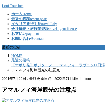
コ
ナ
Lotti Tour Inc.
ン
ビ
ホーム
Home
テ
ゲ
最近の投稿
recent posts
ン
ー
イタリア旅行手配
travel Italy
ツ
シ
会社概要・旅行業登録
travel agent license
へ
ョ
お支払い
payment
ス
ン
お問い合わせ
contact
キ
に
ッ
移
最近の投稿
プ
動
HOME
最近の投稿
【ナポリ発】ポジターノ・アマルフィ・ラヴェッロ日帰
アマルフィ海岸観光の注意点
2021年7月22日
/ 最終更新日時 :
2022年7月14日
lottitour
アマルフィ海岸観光の注意点