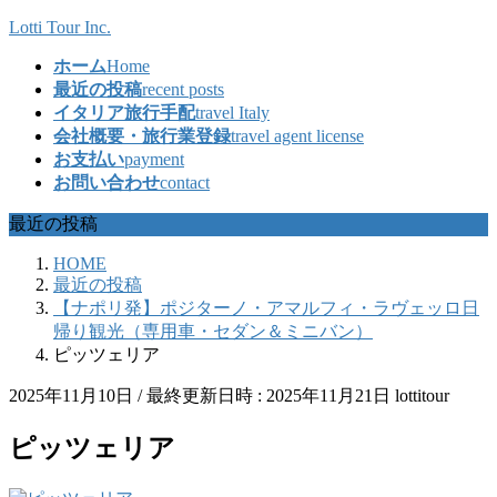
コ
ナ
Lotti Tour Inc.
ン
ビ
ホーム
Home
テ
ゲ
最近の投稿
recent posts
ン
ー
イタリア旅行手配
travel Italy
ツ
シ
会社概要・旅行業登録
travel agent license
へ
ョ
お支払い
payment
ス
ン
お問い合わせ
contact
キ
に
ッ
移
最近の投稿
プ
動
HOME
最近の投稿
【ナポリ発】ポジターノ・アマルフィ・ラヴェッロ日
帰り観光（専用車・セダン＆ミニバン）
ピッツェリア
2025年11月10日
/ 最終更新日時 :
2025年11月21日
lottitour
ピッツェリア