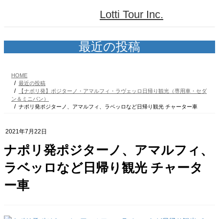
コ
ナ
Lotti Tour Inc.
ン
ビ
テ
ゲ
ン
ー
ツ
シ
最近の投稿
へ
ョ
ス
ン
キ
に
HOME
ッ
移
最近の投稿
プ
動
【ナポリ発】ポジターノ・アマルフィ・ラヴェッロ日帰り観光（専用車・セダ
ン＆ミニバン）
ナポリ発ポジターノ、アマルフィ、ラベッロなど日帰り観光 チャーター車
2021年7月22日
ナポリ発ポジターノ、アマルフィ、
ラベッロなど日帰り観光 チャータ
ー車