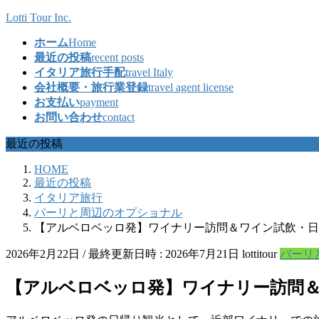
コ
ナ
Lotti Tour Inc.
ン
ビ
ホーム
Home
テ
ゲ
最近の投稿
recent posts
ン
ー
イタリア旅行手配
travel Italy
ツ
シ
会社概要・旅行業登録
travel agent license
へ
ョ
お支払い
payment
ス
ン
お問い合わせ
contact
キ
に
ッ
移
最近の投稿
プ
動
HOME
最近の投稿
イタリア旅行
バーリと周辺のオプショナル
【アルベロベッロ発】ワイナリー訪問＆ワイン試飲・日
2026年2月22日
/ 最終更新日時 :
2026年7月21日
lottitour
バーリ
【アルベロベッロ発】ワイナリー訪問