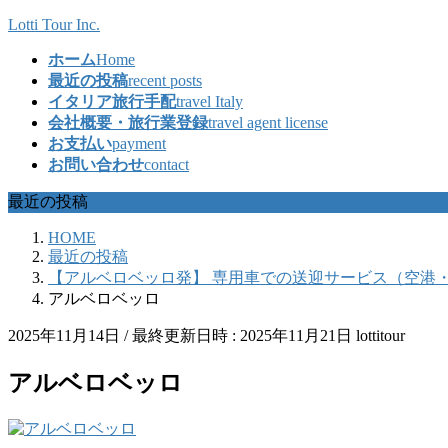
コ
ナ
Lotti Tour Inc.
ン
ビ
ホーム
Home
テ
ゲ
最近の投稿
recent posts
ン
ー
イタリア旅行手配
travel Italy
ツ
シ
会社概要・旅行業登録
travel agent license
へ
ョ
お支払い
payment
ス
ン
お問い合わせ
contact
キ
に
ッ
移
最近の投稿
プ
動
HOME
最近の投稿
【アルベロベッロ発】 専用車での送迎サービス（空港
アルベロベッロ
2025年11月14日
/ 最終更新日時 :
2025年11月21日
lottitour
アルベロベッロ