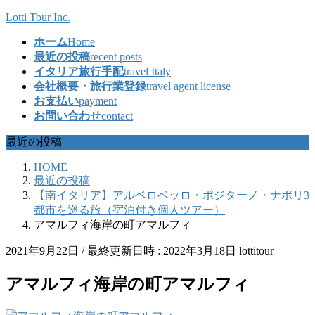
コ
ナ
Lotti Tour Inc.
ン
ビ
ホーム
Home
テ
ゲ
最近の投稿
recent posts
ン
ー
イタリア旅行手配
travel Italy
ツ
シ
会社概要・旅行業登録
travel agent license
へ
ョ
お支払い
payment
ス
ン
お問い合わせ
contact
キ
に
ッ
移
最近の投稿
プ
動
HOME
最近の投稿
【南イタリア】アルベロベッロ・ポジターノ・ナポリ3
都市を巡る旅（宿泊付き個人ツアー）
アマルフィ海岸の町アマルフィ
2021年9月22日
/ 最終更新日時 :
2022年3月18日
lottitour
アマルフィ海岸の町アマルフィ