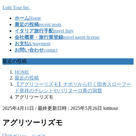
コ
ナ
Lotti Tour Inc.
ン
ビ
ホーム
Home
テ
ゲ
最近の投稿
recent posts
ン
ー
イタリア旅行手配
travel Italy
ツ
シ
会社概要・旅行業登録
travel agent license
へ
ョ
お支払い
payment
ス
ン
お問い合わせ
contact
キ
に
ッ
移
最近の投稿
プ
動
HOME
最近の投稿
【アグリツーリズモ】ナポリから行く田舎スローフー
ド発祥のチレントやパリヌーロ青の洞窟
アグリツーリズモ
2025年4月11日
/ 最終更新日時 :
2025年5月26日
lottitour
アグリツーリズモ