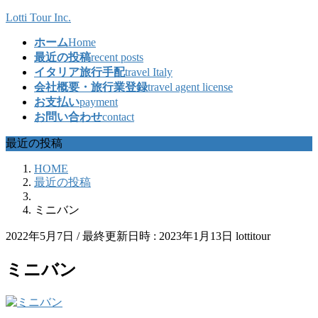
コ
ナ
Lotti Tour Inc.
ン
ビ
ホーム
Home
テ
ゲ
最近の投稿
recent posts
ン
ー
イタリア旅行手配
travel Italy
ツ
シ
会社概要・旅行業登録
travel agent license
へ
ョ
お支払い
payment
ス
ン
お問い合わせ
contact
キ
に
ッ
移
最近の投稿
プ
動
HOME
最近の投稿
ミニバン
2022年5月7日
/ 最終更新日時 :
2023年1月13日
lottitour
ミニバン