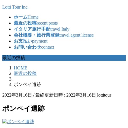
コ
ナ
Lotti Tour Inc.
ン
ビ
ホーム
Home
テ
ゲ
最近の投稿
recent posts
ン
ー
イタリア旅行手配
travel Italy
ツ
シ
会社概要・旅行業登録
travel agent license
へ
ョ
お支払い
payment
ス
ン
お問い合わせ
contact
キ
に
ッ
移
最近の投稿
プ
動
HOME
最近の投稿
ポンペイ遺跡
2022年3月16日
/ 最終更新日時 :
2022年3月16日
lottitour
ポンペイ遺跡