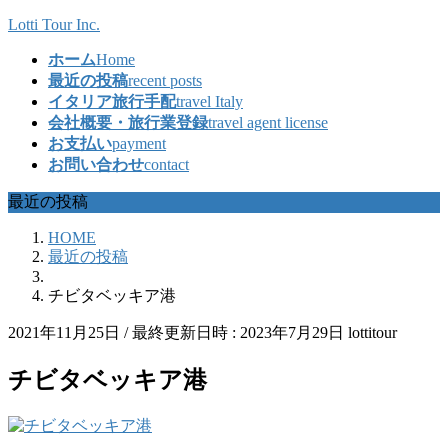
コ
ナ
Lotti Tour Inc.
ン
ビ
ホーム
Home
テ
ゲ
最近の投稿
recent posts
ン
ー
イタリア旅行手配
travel Italy
ツ
シ
会社概要・旅行業登録
travel agent license
へ
ョ
お支払い
payment
ス
ン
お問い合わせ
contact
キ
に
ッ
移
最近の投稿
プ
動
HOME
最近の投稿
チビタベッキア港
2021年11月25日
/ 最終更新日時 :
2023年7月29日
lottitour
チビタベッキア港