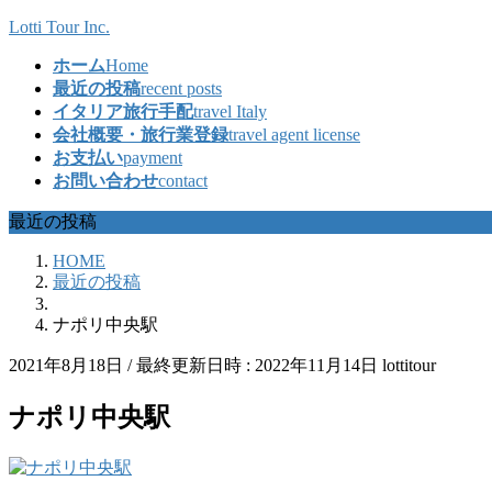
コ
ナ
Lotti Tour Inc.
ン
ビ
ホーム
Home
テ
ゲ
最近の投稿
recent posts
ン
ー
イタリア旅行手配
travel Italy
ツ
シ
会社概要・旅行業登録
travel agent license
へ
ョ
お支払い
payment
ス
ン
お問い合わせ
contact
キ
に
ッ
移
最近の投稿
プ
動
HOME
最近の投稿
ナポリ中央駅
2021年8月18日
/ 最終更新日時 :
2022年11月14日
lottitour
ナポリ中央駅