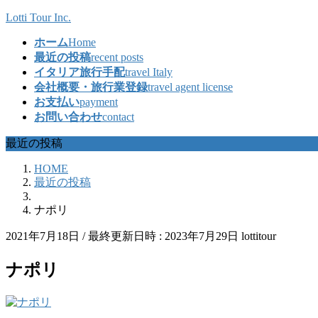
コ
ナ
Lotti Tour Inc.
ン
ビ
ホーム
Home
テ
ゲ
最近の投稿
recent posts
ン
ー
イタリア旅行手配
travel Italy
ツ
シ
会社概要・旅行業登録
travel agent license
へ
ョ
お支払い
payment
ス
ン
お問い合わせ
contact
キ
に
ッ
移
最近の投稿
プ
動
HOME
最近の投稿
ナポリ
2021年7月18日
/ 最終更新日時 :
2023年7月29日
lottitour
ナポリ