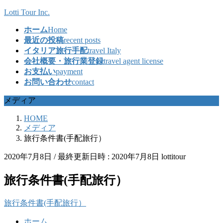
コ
ナ
Lotti Tour Inc.
ン
ビ
ホーム
Home
テ
ゲ
最近の投稿
recent posts
ン
ー
イタリア旅行手配
travel Italy
ツ
シ
会社概要・旅行業登録
travel agent license
へ
ョ
お支払い
payment
ス
ン
お問い合わせ
contact
キ
に
ッ
移
メディア
プ
動
HOME
メディア
旅行条件書(手配旅行）
2020年7月8日
/ 最終更新日時 :
2020年7月8日
lottitour
旅行条件書(手配旅行）
旅行条件書(手配旅行）
ホーム