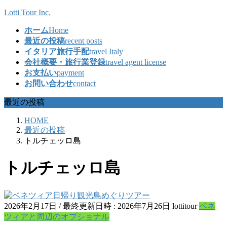
コ
ナ
Lotti Tour Inc.
ン
ビ
ホーム
Home
テ
ゲ
最近の投稿
recent posts
ン
ー
イタリア旅行手配
travel Italy
ツ
シ
会社概要・旅行業登録
travel agent license
へ
ョ
お支払い
payment
ス
ン
お問い合わせ
contact
キ
に
ッ
移
最近の投稿
プ
動
HOME
最近の投稿
トルチェッロ島
トルチェッロ島
2026年2月17日
/ 最終更新日時 :
2026年7月26日
lottitour
ベネ
ツィアと周辺のオプショナル