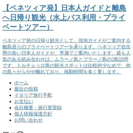
【ベネツィア発】日本人ガイドと離島
へ日帰り観光（水上バス利用・プライ
ベートツアー）
ベネツィア発の日帰り観光として、現地ガイドがご案内する
離島巡りのプライベートツアーを承ります。ベネツィア在住
歴の長い日本人ガイドが、専属でご案内いたします。最も人
気のある組み合わせは、ムラーノ島とブラーノ島の2島訪問
です。トルチェッロ島の観光スポットは比較的少なめで、他
の島々からやや離れており、移動時間を多く要します。
ホーム
最近の投稿
イタリア旅行手配
お支払い
会社概要・旅行業登録
個人情報保護方針
お問い合わせ