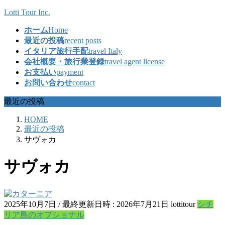
コ
ナ
Lotti Tour Inc.
ン
ビ
ホーム
Home
テ
ゲ
最近の投稿
recent posts
ン
ー
イタリア旅行手配
travel Italy
ツ
シ
会社概要・旅行業登録
travel agent license
へ
ョ
お支払い
payment
ス
ン
お問い合わせ
contact
キ
に
ッ
移
最近の投稿
プ
動
HOME
最近の投稿
サヴォカ
サヴォカ
2025年10月7日
/ 最終更新日時 :
2026年7月21日
lottitour
シチ
リア島のオプショナル