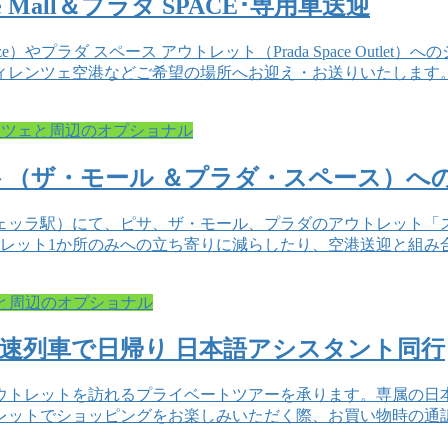
all＆プラダ SPACE･専用車送迎
enze）やプラダ スペース アウトレット（Prada Space Ou
ィレンツェ空港などご希望の場所へお迎え・お送りいたします
ンツェと周辺のオプショナル
（ザ・モール ＆プラダ・スペース）へ
ッラ駅）にて、ピサ、ザ・モール、プラダのアウトレット「ス
トレット1か所のみへの立ち寄りに減らしたり、空港送迎と組み
と周辺のオプショナル
・高速列車で日帰り 日本語アシスタント同行
ウトレットを訪れるプライベートツアーを承ります。専属の日
レットでショッピングをお楽しみいただく際、お買い物時の通