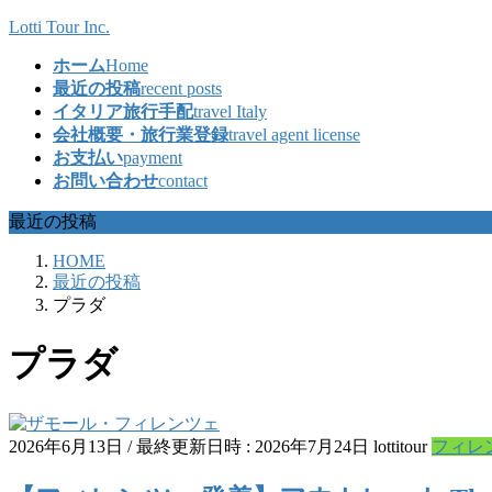
コ
ナ
Lotti Tour Inc.
ン
ビ
ホーム
Home
テ
ゲ
最近の投稿
recent posts
ン
ー
イタリア旅行手配
travel Italy
ツ
シ
会社概要・旅行業登録
travel agent license
へ
ョ
お支払い
payment
ス
ン
お問い合わせ
contact
キ
に
ッ
移
最近の投稿
プ
動
HOME
最近の投稿
プラダ
プラダ
2026年6月13日
/ 最終更新日時 :
2026年7月24日
lottitour
フィレ