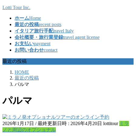
コ
ナ
Lotti Tour Inc.
ン
ビ
ホーム
Home
テ
ゲ
最近の投稿
recent posts
ン
ー
イタリア旅行手配
travel Italy
ツ
シ
会社概要・旅行業登録
travel agent license
へ
ョ
お支払い
payment
ス
ン
お問い合わせ
contact
キ
に
ッ
移
最近の投稿
プ
動
HOME
最近の投稿
パルマ
パルマ
2026年1月17日
/ 最終更新日時 :
2026年4月20日
lottitour
ミラ
ノと周辺のオプショナル