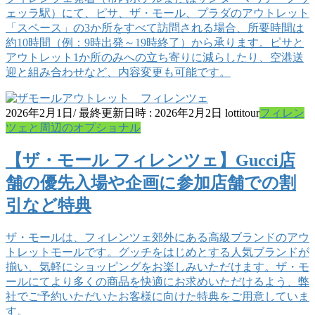
ェッラ駅）にて、ピサ、ザ・モール、プラダのアウトレット
「スペース」の3か所をすべて訪問される場合、所要時間は
約10時間（例：9時出発～19時終了）から承ります。ピサと
アウトレット1か所のみへの立ち寄りに減らしたり、空港送
迎と組み合わせなど、内容変更も可能です。
2026年2月1日
/ 最終更新日時 :
2026年2月2日
lottitour
フィレン
ツェと周辺のオプショナル
【ザ・モール フィレンツェ】Gucci店
舗の優先入場や企画に参加店舗での割
引など特典
ザ・モールは、フィレンツェ郊外にある高級ブランドのアウ
トレットモールです。グッチをはじめとする人気ブランドが
揃い、気軽にショッピングをお楽しみいただけます。ザ・モ
ールにてより多くの商品を快適にお求めいただけるよう、弊
社でご予約いただいたお客様に向けた特典をご用意していま
す。