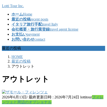
コ
ナ
Lotti Tour Inc.
ン
ビ
ホーム
Home
テ
ゲ
最近の投稿
recent posts
ン
ー
イタリア旅行手配
travel Italy
ツ
シ
会社概要・旅行業登録
travel agent license
へ
ョ
お支払い
payment
ス
ン
お問い合わせ
contact
キ
に
ッ
移
最近の投稿
プ
動
HOME
最近の投稿
アウトレット
アウトレット
2026年6月13日
/ 最終更新日時 :
2026年7月24日
lottitour
フィレ
ンツェと周辺のオプショナル