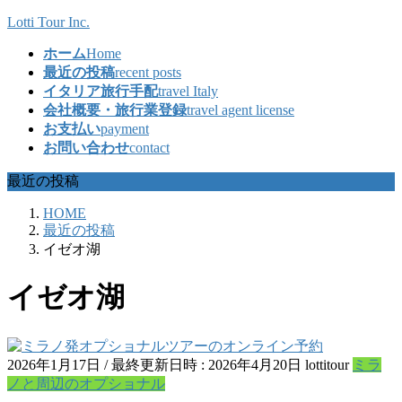
コ
ナ
Lotti Tour Inc.
ン
ビ
ホーム
Home
テ
ゲ
最近の投稿
recent posts
ン
ー
イタリア旅行手配
travel Italy
ツ
シ
会社概要・旅行業登録
travel agent license
へ
ョ
お支払い
payment
ス
ン
お問い合わせ
contact
キ
に
ッ
移
最近の投稿
プ
動
HOME
最近の投稿
イゼオ湖
イゼオ湖
2026年1月17日
/ 最終更新日時 :
2026年4月20日
lottitour
ミラ
ノと周辺のオプショナル