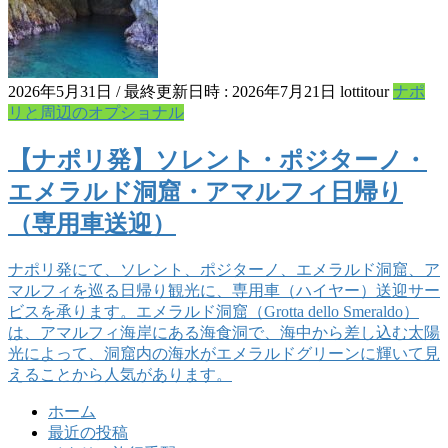
2026年5月31日
/ 最終更新日時 :
2026年7月21日
lottitour
ナポ
リと周辺のオプショナル
【ナポリ発】ソレント・ポジターノ・
エメラルド洞窟・アマルフィ日帰り
（専用車送迎）
ナポリ発にて、ソレント、ポジターノ、エメラルド洞窟、ア
マルフィを巡る日帰り観光に、専用車（ハイヤー）送迎サー
ビスを承ります。エメラルド洞窟（Grotta dello Smeraldo）
は、アマルフィ海岸にある海食洞で、海中から差し込む太陽
光によって、洞窟内の海水がエメラルドグリーンに輝いて見
えることから人気があります。
ホーム
最近の投稿