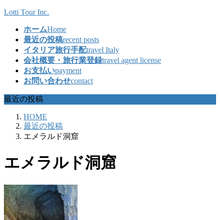
コ
ナ
Lotti Tour Inc.
ン
ビ
ホーム
Home
テ
ゲ
最近の投稿
recent posts
ン
ー
イタリア旅行手配
travel Italy
ツ
シ
会社概要・旅行業登録
travel agent license
へ
ョ
お支払い
payment
ス
ン
お問い合わせ
contact
キ
に
ッ
移
最近の投稿
プ
動
HOME
最近の投稿
エメラルド洞窟
エメラルド洞窟