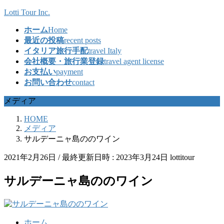
コ
ナ
Lotti Tour Inc.
ン
ビ
ホーム
Home
テ
ゲ
最近の投稿
recent posts
ン
ー
イタリア旅行手配
travel Italy
ツ
シ
会社概要・旅行業登録
travel agent license
へ
ョ
お支払い
payment
ス
ン
お問い合わせ
contact
キ
に
ッ
移
メディア
プ
動
HOME
メディア
サルデーニャ島ののワイン
2021年2月26日
/ 最終更新日時 :
2023年3月24日
lottitour
サルデーニャ島ののワイン
ホーム