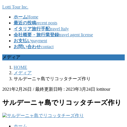
コ
ナ
Lotti Tour Inc.
ン
ビ
ホーム
Home
テ
ゲ
最近の投稿
recent posts
ン
ー
イタリア旅行手配
travel Italy
ツ
シ
会社概要・旅行業登録
travel agent license
へ
ョ
お支払い
payment
ス
ン
お問い合わせ
contact
キ
に
ッ
移
メディア
プ
動
HOME
メディア
サルデーニャ島でリコッタチーズ作り
2021年2月26日
/ 最終更新日時 :
2023年3月24日
lottitour
サルデーニャ島でリコッタチーズ作り
ホーム