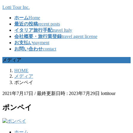
コ
ナ
Lotti Tour Inc.
ン
ビ
ホーム
Home
テ
ゲ
最近の投稿
recent posts
ン
ー
イタリア旅行手配
travel Italy
ツ
シ
会社概要・旅行業登録
travel agent license
へ
ョ
お支払い
payment
ス
ン
お問い合わせ
contact
キ
に
ッ
移
メディア
プ
動
HOME
メディア
ポンペイ
2021年7月17日
/ 最終更新日時 :
2023年7月29日
lottitour
ポンペイ
ホーム