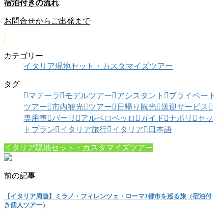
宿泊付きの流れ
お問合せからご出発まで
カテゴリー
イタリア現地セット・カスタマイズツアー
タグ
マテーラ
モデルツアー
アシスタント
プライベート
ツアー
市内観光
ツアー
日帰り観光
送迎サービス
専用車
バーリ
アルベロベッロ
ガイド
ナポリ
セッ
トプラン
イタリア旅行
イタリア
日本語
イタリア現地セット・カスタマイズツアー
前の記事
【イタリア周遊】ミラノ・フィレンツェ・ローマ3都市を巡る旅（宿泊付
き個人ツアー）