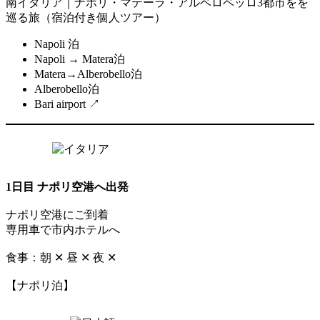
南イタリア｜ナポリ・マテーラ・アルベロベッロ3都市をを
巡る旅（宿泊付き個人ツアー）
Napoli 泊
Napoli → Matera泊
Matera→Alberobello泊
Alberobello泊
Bari airport ↗
1日目 ナポリ空港へ出発
ナポリ空港にご到着
専用車で市内ホテルへ
食事：朝 ✕ 昼 ✕ 夜 ✕
【ナポリ泊】