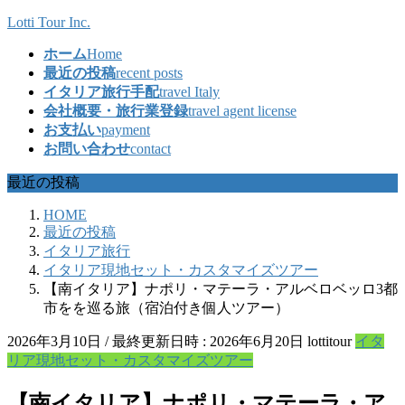
コ
ナ
Lotti Tour Inc.
ン
ビ
ホーム
Home
テ
ゲ
最近の投稿
recent posts
ン
ー
イタリア旅行手配
travel Italy
ツ
シ
会社概要・旅行業登録
travel agent license
へ
ョ
お支払い
payment
ス
ン
お問い合わせ
contact
キ
に
ッ
移
最近の投稿
プ
動
HOME
最近の投稿
イタリア旅行
イタリア現地セット・カスタマイズツアー
【南イタリア】ナポリ・マテーラ・アルベロベッロ3都
市をを巡る旅（宿泊付き個人ツアー）
2026年3月10日
/ 最終更新日時 :
2026年6月20日
lottitour
イタ
リア現地セット・カスタマイズツアー
【南イタリア】ナポリ・マテーラ・ア