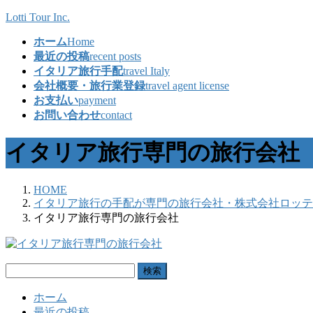
コ
ナ
Lotti Tour Inc.
ン
ビ
ホーム
Home
テ
ゲ
最近の投稿
recent posts
ン
ー
イタリア旅行手配
travel Italy
ツ
シ
会社概要・旅行業登録
travel agent license
へ
ョ
お支払い
payment
ス
ン
お問い合わせ
contact
キ
に
ッ
移
イタリア旅行専門の旅行会社
プ
動
HOME
イタリア旅行の手配が専門の旅行会社・株式会社ロッテ
イタリア旅行専門の旅行会社
検
索:
ホーム
最近の投稿