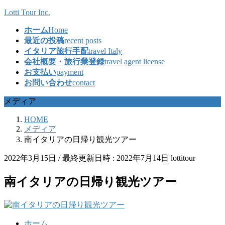
コ
ナ
Lotti Tour Inc.
ン
ビ
ホーム
Home
テ
ゲ
最近の投稿
recent posts
ン
ー
イタリア旅行手配
travel Italy
ツ
シ
会社概要・旅行業登録
travel agent license
へ
ョ
お支払い
payment
ス
ン
お問い合わせ
contact
キ
に
ッ
移
メディア
プ
動
HOME
メディア
南イタリアの日帰り観光ツアー
2022年3月15日
/ 最終更新日時 :
2022年7月14日
lottitour
南イタリアの日帰り観光ツアー
ホーム