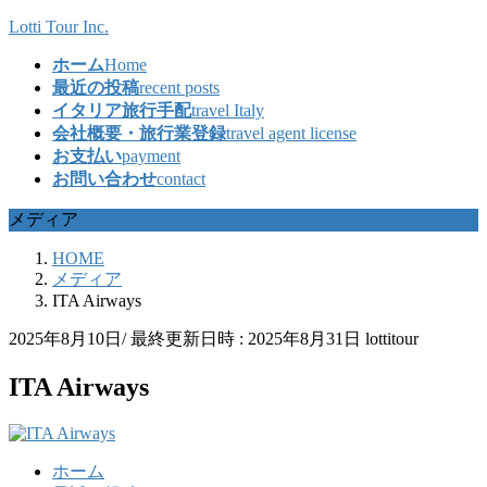
コ
ナ
Lotti Tour Inc.
ン
ビ
ホーム
Home
テ
ゲ
最近の投稿
recent posts
ン
ー
イタリア旅行手配
travel Italy
ツ
シ
会社概要・旅行業登録
travel agent license
へ
ョ
お支払い
payment
ス
ン
お問い合わせ
contact
キ
に
ッ
移
メディア
プ
動
HOME
メディア
ITA Airways
2025年8月10日
/ 最終更新日時 :
2025年8月31日
lottitour
ITA Airways
ホーム