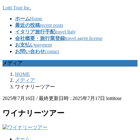
コ
ナ
Lotti Tour Inc.
ン
ビ
ホーム
Home
テ
ゲ
最近の投稿
recent posts
ン
ー
イタリア旅行手配
travel Italy
ツ
シ
会社概要・旅行業登録
travel agent license
へ
ョ
お支払い
payment
ス
ン
お問い合わせ
contact
キ
に
ッ
移
メディア
プ
動
HOME
メディア
ワイナリーツアー
2025年7月16日
/ 最終更新日時 :
2025年7月17日
lottitour
ワイナリーツアー
ホーム