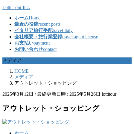
コ
ナ
Lotti Tour Inc.
ン
ビ
ホーム
Home
テ
ゲ
最近の投稿
recent posts
ン
ー
イタリア旅行手配
travel Italy
ツ
シ
会社概要・旅行業登録
travel agent license
へ
ョ
お支払い
payment
ス
ン
お問い合わせ
contact
キ
に
ッ
移
メディア
プ
動
HOME
メディア
アウトレット・ショッピング
2025年3月12日
/ 最終更新日時 :
2025年5月26日
lottitour
アウトレット・ショッピング
ホーム